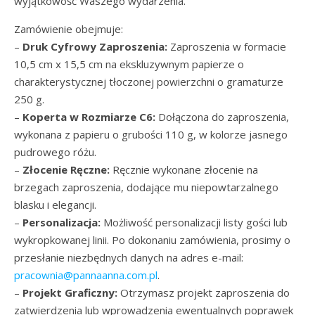
wyjątkowość Waszego wydarzenia.
Zamówienie obejmuje:
–
Druk Cyfrowy Zaproszenia:
Zaproszenia w formacie
10,5 cm x 15,5 cm na ekskluzywnym papierze o
charakterystycznej tłoczonej powierzchni o gramaturze
250 g.
–
Koperta w Rozmiarze C6:
Dołączona do zaproszenia,
wykonana z papieru o grubości 110 g, w kolorze jasnego
pudrowego różu.
–
Złocenie Ręczne:
Ręcznie wykonane złocenie na
brzegach zaproszenia, dodające mu niepowtarzalnego
blasku i elegancji.
–
Personalizacja:
Możliwość personalizacji listy gości lub
wykropkowanej linii. Po dokonaniu zamówienia, prosimy o
przesłanie niezbędnych danych na adres e-mail:
pracownia@pannaanna.com.pl
.
–
Projekt Graficzny:
Otrzymasz projekt zaproszenia do
zatwierdzenia lub wprowadzenia ewentualnych poprawek