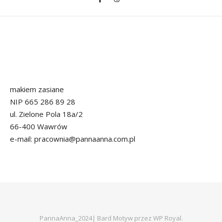
makiem zasiane
NIP 665 286 89 28
ul. Zielone Pola 18a/2
66-400 Wawrów
e-mail: pracownia@pannaanna.com.pl
PannaAnna_2024|
Bard Motyw przez
WP Royal
.