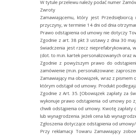
W tytule przelewu należy podać numer Zamów
Zwroty
Zamawiającemu, który jest Przedsiębiorcą
przyczyny, w terminie 14 dni od dnia otrzyma
Prawo odstąpienia od umowy nie dotyczy To
Zgodnie z art. 38 pkt 3 ustawy z dnia 30 m
świadczenia jest rzecz nieprefabrykowana, 
(dot. to m.in. kartek personalizowanych oraz 
Zgodnie z powyższym prawo do odstąpieni
zamówienie (m.in. personalizowane: zaproszen
Zamawiający ma obowiązek, wraz z pismem o o
którym odstąpił od umowy. Produkt podlegając
Zgodnie z Art. 35. [Obowiązek zapłaty za 
wykonuje prawo odstąpienia od umowy po zgło
chwili odstąpienia od umowy. Kwotę zapłaty 
lub wynagrodzenia. Jeżeli cena lub wynagrodz
Zgłoszenia dotyczące odstąpienia od umowy/a
Przy reklamacji Towaru Zamawiający zobow