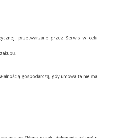
zycznej, przetwarzane przez Serwis w celu
zakupu.
iałalnością gospodarczą, gdy umowa ta nie ma
ystająca ze Sklepu w celu dokonania zakupów