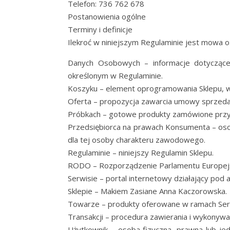
Telefon: 736 762 678
Postanowienia ogólne
Terminy i definicje
Ilekroć w niniejszym Regulaminie jest mowa o
Danych Osobowych – informacje dotyczące 
określonym w Regulaminie.
Koszyku – element oprogramowania Sklepu, 
Oferta – propozycja zawarcia umowy sprzeda
Próbkach – gotowe produkty zamówione przy u
Przedsiębiorca na prawach Konsumenta – osob
dla tej osoby charakteru zawodowego.
Regulaminie – niniejszy Regulamin Sklepu.
RODO – Rozporządzenie Parlamentu Europejsk
Serwisie – portal internetowy działający po
Sklepie – Makiem Zasiane Anna Kaczorowska.
Towarze – produkty oferowane w ramach Ser
Transakcji – procedura zawierania i wykony
Użytkownik – osoba fizyczna, prawna lub je