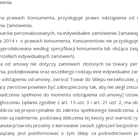
ienia.
 na prawach Konsumenta, przysługuje prawo odstąpienia od
nia Zamówienia.
warów personalizowanych, na indywidualne zamówienie Zamawiaj
aja 2014 r. o prawach konsumenta, Konsumentowi nie przysługu
wyprodukowana według specyfikacji konsumenta lub służąca zas
wszelkich indywidualnych zamówień).
a od umowy nie dotyczy zamówień złożonych na towary pers
ia, podziękowania oraz wszelkiego rodzaju inne indywidualne za
dstąpieniu od umowy, zwrócić Towar do Sklepu niezwłocznie, jedn
y zwrotowi powinien być zabezpieczony tak, aby nie uległ znisz
świadczenia spełnione do momentu odstąpienia od umowy] Usta
szeniu żądania zgodnie z art. 15 ust. 3 i art. 21 ust. 2, ma o
oblicza się proporcjonalnie do zakresu spełnionego świadczenia
enie są nadmierne, podstawą obliczenia tej kwoty jest wartość r
nulacji/zwrotu prosimy o kierowanie swoich zgłoszeń bezpośred
iązany jest poinformować o tym Sklep za pośrednictwem pocz