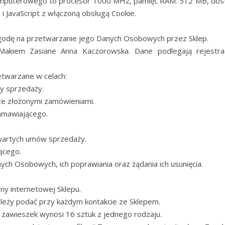
mputerowego to procesor 1000 MHz, pamięć RAM: 512 MB, dostę
 JavaScript z włączoną obsługą Cookie.
godę na przetwarzanie jego Danych Osobowych przez Sklep.
Makiem Zasiane Anna Kaczorowska. Dane podlegają rejestra
twarzane w celach:
y sprzedaży.
ze złożonymi zamówieniami.
Zamawiającego.
wartych umów sprzedaży.
ącego.
h Osobowych, ich poprawiania oraz żądania ich usunięcia.
ny internetowej Sklepu.
leży podać przy każdym kontakcie ze Sklepem.
z zawieszek wynosi 16 sztuk z jednego rodzaju.