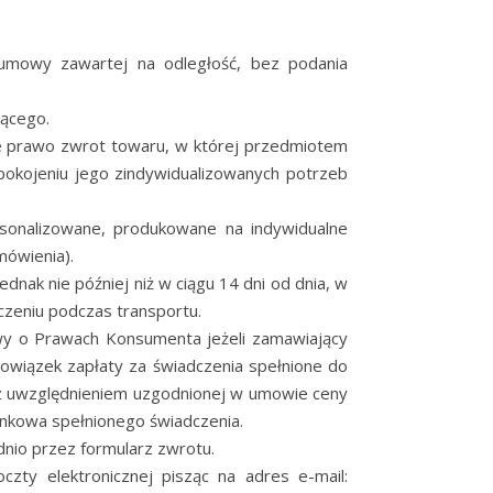
 umowy zawartej na odległość, bez podania
ącego.
je prawo zwrot towaru, w której przedmiotem
pokojeniu jego zindywidualizowanych potrzeb
onalizowane, produkowane na indywidualne
mówienia).
ak nie później niż w ciągu 14 dni od dnia, w
czeniu podczas transportu.
wy o Prawach Konsumenta jeżeli zamawiający
bowiązek zapłaty za świadczenia spełnione do
, z uwzględnieniem uzgodnionej w umowie ceny
ynkowa spełnionego świadczenia.
nio przez formularz zwrotu.
ty elektronicznej pisząc na adres e-mail: