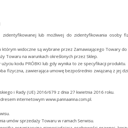
:
zidentyfikowanej lub możliwej do zidentyfikowania osoby fi
w którym widoczne są wybrane przez Zamawiającego Towary do 
ży Towaru na warunkach określonych przez Sklep.
życiu kodu PRÓBKI lub gdy wynika to ze specyfikacji produktu.
a fizyczna, zawierająca umowę bezpośrednio związaną z jej dz
iego i Rady (UE) 2016/679 z dnia 27 kwietnia 2016 roku.
d adresem internetowym www.pannaanna.com.pl.
wisu.
wania umów sprzedaży Towaru w ramach Serwisu.
dnostka organizacyjna nieposiadająca osobowości prawnej, korz