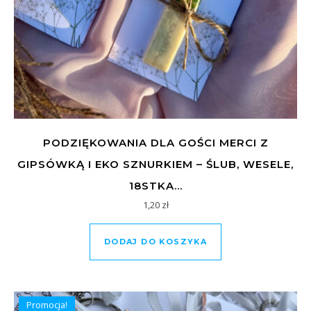
PODZIĘKOWANIA DLA GOŚCI MERCI Z
GIPSÓWKĄ I EKO SZNURKIEM – ŚLUB, WESELE,
18STKA…
1,20
zł
DODAJ DO KOSZYKA
Promocja!