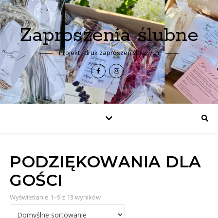
Zaproszenia ślubne
Projekt i druk zaproszeń ślubnych
PODZIĘKOWANIA DLA
GOŚCI
Wyświetlanie 1–9 z 13 wyników