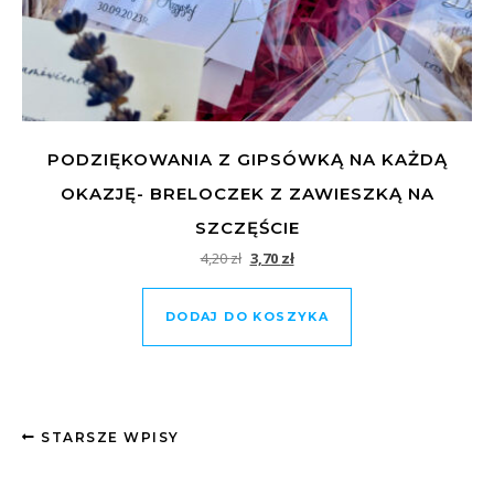
PODZIĘKOWANIA Z GIPSÓWKĄ NA KAŻDĄ
OKAZJĘ- BRELOCZEK Z ZAWIESZKĄ NA
SZCZĘŚCIE
Pierwotna cena wynosiła: 4,20 zł.
Aktualna cena wynosi: 3,70 zł.
4,20
zł
3,70
zł
DODAJ DO KOSZYKA
STARSZE WPISY