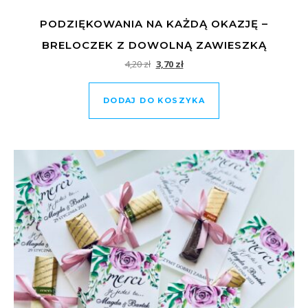
PODZIĘKOWANIA NA KAŻDĄ OKAZJĘ –
BRELOCZEK Z DOWOLNĄ ZAWIESZKĄ
Pierwotna cena wynosiła: 4,20 zł.
Aktualna cena wynosi: 3,70 zł.
4,20
zł
3,70
zł
DODAJ DO KOSZYKA