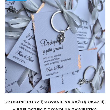
ZŁOCONE PODZIĘKOWANIE NA KAŻDĄ OKAZJĘ
– BRELOCZEK Z DOWOLNĄ ZAWIESZKĄ