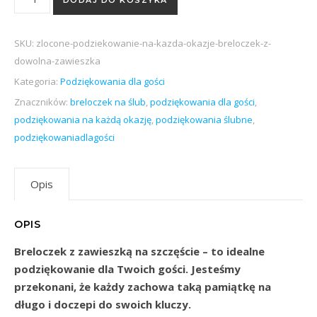
DODAJ DO KOSZYKA
SKU:
zlocone-podziekowanie-na-kazda-okazje-breloczek-z-
dowolna-zawieszka
Kategoria:
Podziękowania dla gości
Znaczników:
breloczek na ślub
,
podziękowania dla gości
,
podziękowania na każdą okazję
,
podziękowania ślubne
,
podziękowaniadlagości
Opis
OPIS
Breloczek z zawieszką na szczęście – to idealne
podziękowanie dla Twoich gości. Jesteśmy
przekonani, że każdy zachowa taką pamiątkę na
długo i doczepi do swoich kluczy.