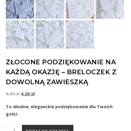
ZŁOCONE PODZIĘKOWANIE NA
KAŻDĄ OKAZJĘ – BRELOCZEK Z
DOWOLNĄ ZAWIESZKĄ
Pierwotna cena wynosiła: 4,50 zł.
Aktualna cena wynosi: 4,20 zł.
4,50
zł
4,20
zł
To idealne, eleganckie podziękowanie dla Twoich
gości.
ilość Złocone podziękowanie na każdą okazję – breloczek z d