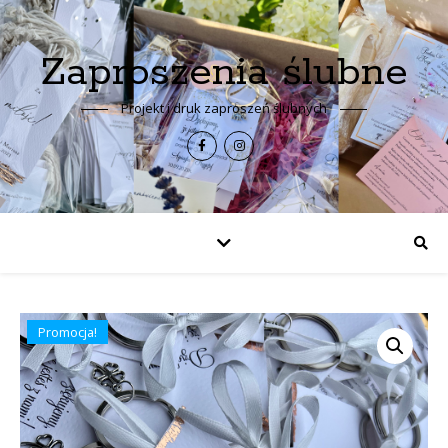
Zaproszenia ślubne
Projekt i druk zaproszeń ślubnych
Promocja!