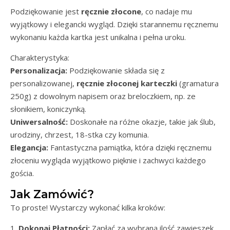
Podziękowanie jest
ręcznie złocone
, co nadaje mu
wyjątkowy i elegancki wygląd. Dzięki starannemu ręcznemu
wykonaniu każda kartka jest unikalna i pełna uroku.
Charakterystyka:
Personalizacja:
Podziękowanie składa się z
personalizowanej,
ręcznie złoconej karteczki
(gramatura
250g) z dowolnym napisem oraz breloczkiem, np. ze
słonikiem, koniczynką.
Uniwersalność:
Doskonałe na różne okazje, takie jak ślub,
urodziny, chrzest, 18-stka czy komunia.
Elegancja:
Fantastyczna pamiątka, która dzięki ręcznemu
złoceniu wygląda wyjątkowo pięknie i zachwyci każdego
gościa.
Jak Zamówić?
To proste! Wystarczy wykonać kilka kroków:
1.
Dokonaj Płatności:
Zapłać za wybraną ilość zawieszek.