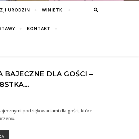
ZJI URODZIN
WINIETKI
STAWY
KONTAKT
 BAJECZNE DLA GOŚCI –
18STKA…
ajecznymi podziękowaniami dla gości, które
rzeniu.
dla Gości - ślub, wesele, 18stka…
KA