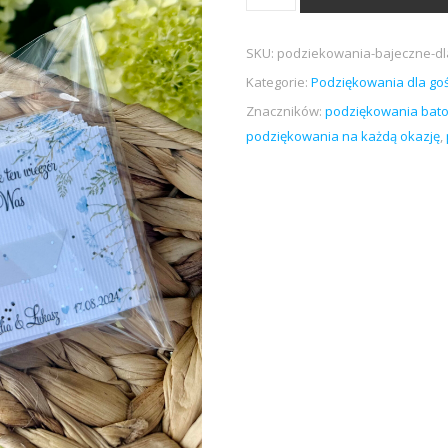
SKU:
podziekowania-bajeczne-dl
Kategorie:
Podziękowania dla goś
Znaczników:
podziękowania bato
podziękowania na każdą okazję
,