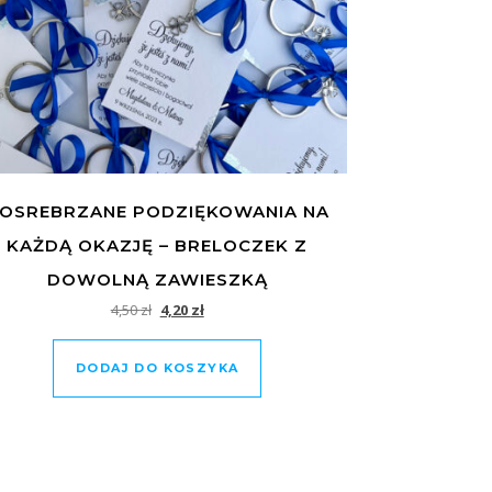
OSREBRZANE PODZIĘKOWANIA NA
KAŻDĄ OKAZJĘ – BRELOCZEK Z
DOWOLNĄ ZAWIESZKĄ
Pierwotna cena wynosiła: 4,50 zł.
Aktualna cena wynosi: 4,20 zł.
4,50
zł
4,20
zł
DODAJ DO KOSZYKA