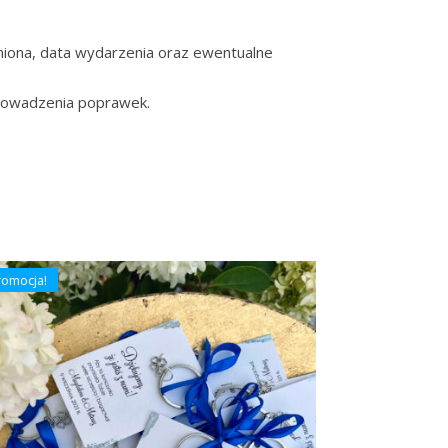
miona, data wydarzenia oraz ewentualne
prowadzenia poprawek.
romocja!