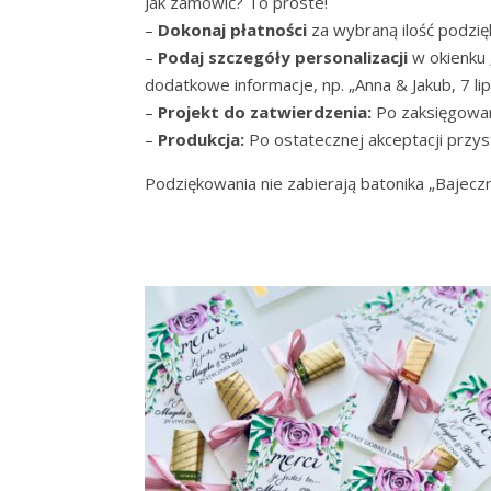
Jak zamówić? To proste!
–
Dokonaj płatności
za wybraną ilość podzi
–
Podaj szczegóły personalizacji
w okienku 
dodatkowe informacje, np. „Anna & Jakub, 7 lip
–
Projekt do zatwierdzenia:
Po zaksięgowan
–
Produkcja:
Po ostatecznej akceptacji przy
Podziękowania nie zabierają batonika „Bajeczn