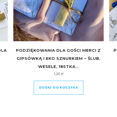
DLA
PODZIĘKOWANIA DLA GOŚCI MERCI Z
P
GIPSÓWKĄ I EKO SZNURKIEM – ŚLUB,
WESELE, 18STKA…
1,20
zł
DODAJ DO KOSZYKA