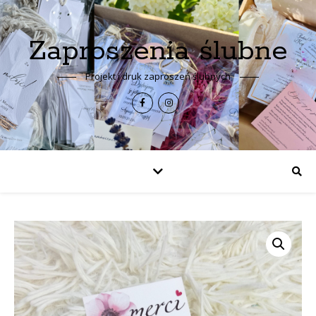
Zaproszenia ślubne
Projekt i druk zaproszeń ślubnych