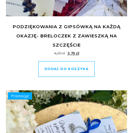
PODZIĘKOWANIA Z GIPSÓWKĄ NA KAŻDĄ
OKAZJĘ- BRELOCZEK Z ZAWIESZKĄ NA
SZCZĘŚCIE
Pierwotna cena wynosiła: 4,20 zł.
Aktualna cena wynosi: 3,70 zł.
4,20
zł
3,70
zł
DODAJ DO KOSZYKA
Promocja!