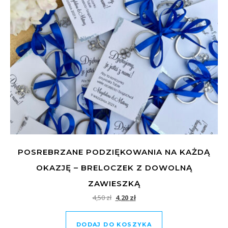
POSREBRZANE PODZIĘKOWANIA NA KAŻDĄ
OKAZJĘ – BRELOCZEK Z DOWOLNĄ
ZAWIESZKĄ
Pierwotna cena wynosiła: 4,50 zł.
Aktualna cena wynosi: 4,20 zł.
4,50
zł
4,20
zł
DODAJ DO KOSZYKA