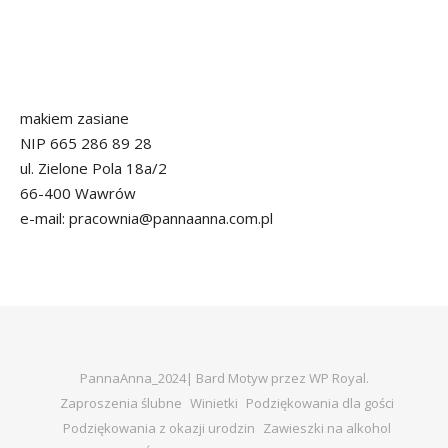
makiem zasiane
NIP 665 286 89 28
ul. Zielone Pola 18a/2
66-400 Wawrów
e-mail: pracownia@pannaanna.com.pl
PannaAnna_2024|
Bard Motyw przez
WP Royal
.
Zaproszenia ślubne
Winietki
Podziękowania dla gości
Podziękowania z okazji urodzin
Zawieszki na alkohol